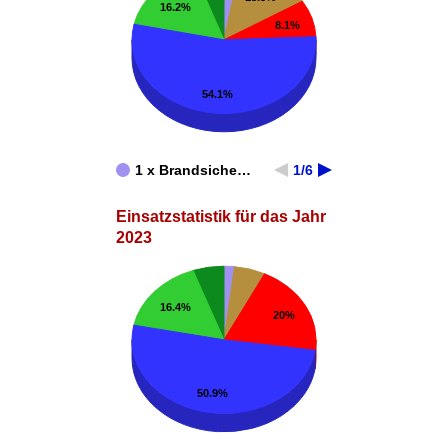
16.2%
8.1%
54.1%
1 x Brandsiche…
1/6
Einsatzstatistik für das Jahr
2023
16.4%
20%
50.9%