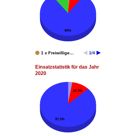
80%
1 x Freiwillige…
1/4
Einsatzstatistik für das Jahr
2020
10.3%
87.2%