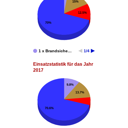
15%
12.5%
70%
1 x Brandsiche…
1/4
Einsatzstatistik für das Jahr
2017
9.8%
13.7%
70.6%