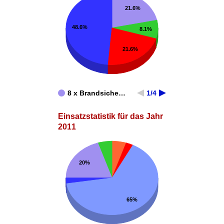
21.6%
48.6%
8.1%
21.6%
8 x Brandsiche…
1/4
Einsatzstatistik für das Jahr
2011
20%
65%