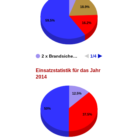
18.9%
59.5%
16.2%
2 x Brandsiche…
1/4
Einsatzstatistik für das Jahr
2014
12.5%
50%
37.5%