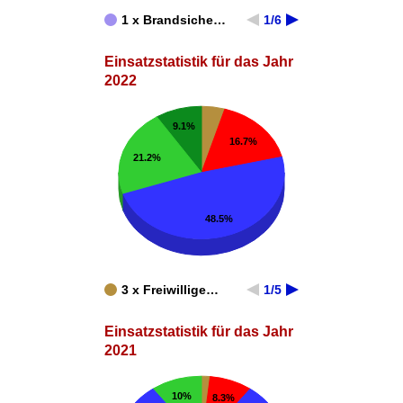
1 x Brandsiche…
1/6
Einsatzstatistik für das Jahr
2022
9.1%
16.7%
21.2%
48.5%
3 x Freiwillige…
1/5
Einsatzstatistik für das Jahr
2021
10%
8.3%