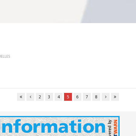
UELLES
2
3
4
5
6
7
8