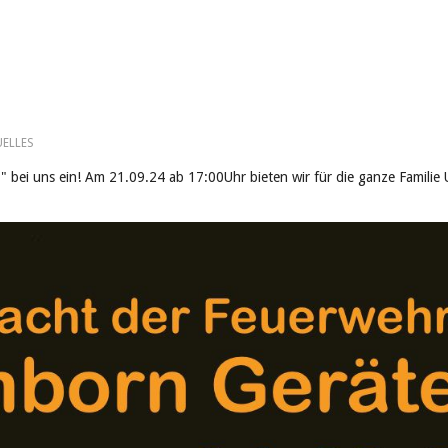
UELLES
r" bei uns ein! Am 21.09.24 ab 17:00Uhr bieten wir für die ganze Famili